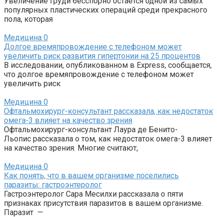
Увеличение груди бесспорно остаётся одной из самых
популярных пластических операций среди прекрасного
пола, которая
Медицина
0
Долгое времяпровождение с телефоном может
увеличить риск развития гипертонии на 25 процентов
В исследовании, опубликованном в Express, сообщается,
что долгое времяпровождение с телефоном может
увеличить риск
Медицина
0
Офтальмохирург-консультант рассказала, как недостаток
омега-3 влияет на качество зрения
Офтальмохирург-консультант Лаура де Бенито-
Льопис рассказала о том, как недостаток омега-3 влияет
на качество зрения. Многие считают,
Медицина
0
Как понять, что в вашем организме поселились
паразиты: гастроэнтеролог
Гастроэнтеролог Сара Месилхи рассказала о пяти
признаках присутствия паразитов в вашем организме.
Паразит —