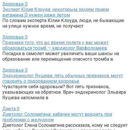
Здоровье
0
Эксперт Юлия Клоуда: некоторым людям прием
витамина D нужен даже летом
По словам эксперта Юлии Клоуда, люди, не бывающие
на улице нужное время, не получают
Здоровье
0
Признаки того, что во время полета у вас может
образоваться тромб — кардиолог Варфоломеев
Посадка в самолет может увеличить ваши шансы на
образование или перемещение опасного тромба в
Здоровье
0
Эндокринолог Яушева: пять обычных признаков могут
говорить о подорванном здоровье
Чувствуете себя здоровым? Вот пять признаков,
указывающих на обратное. Врач-эндокринолог Эльвира
Яушева напомнила в
Диета
0
Диетолог Соломатина: кабачки могут вредить при
проблемах с желудком
Диетолог Елена Соломатина рассказала, кому не следует