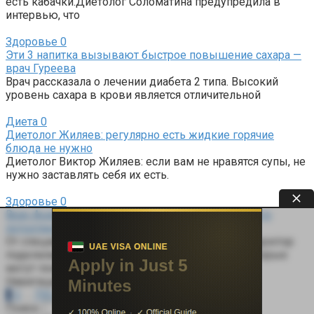
есть кабачки.Диетолог Соломатина предупредила в
интервью, что
Здоровье
0
Эти 3 напитка вызывают быстрое повышение сахара —
врач Гуреева
Врач рассказала о лечении диабета 2 типа. Высокий
уровень сахара в крови является отличительной
Диета
0
Диетолог Жиляев: регулярно есть жидкие горячие
блюда не нужно
Диетолог Виктор Жиляев: если вам не нравятся супы, не
нужно заставлять себя их есть.
Здоровье
0
Врач Андреева раскрывает причины чрезмерного
потоотделения — вот что с этим можно сделать
От специальных антиперспирантов до ботокса, доктор
поделилась различными методами лечения, которые
могут помочь справиться
Навигация по записям
1
2
…
730
Далее
Поиск: